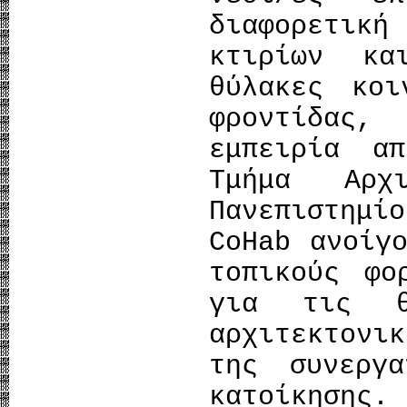
διαφορετι
κτιρίων κ
θύλακες κοι
φροντίδας,
εμπειρία α
Τμήμα Αρχ
Πανεπιστημ
CoHab ανοίγ
τοπικούς φο
για τις θ
αρχιτεκτον
της συνεργα
κατοίκηση