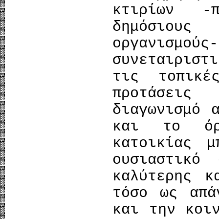
κτιρίων -
δημόσιους
οργανισμούς
συνεταιρισ
τις τοπικέ
προτάσεις
διαγωνισμό 
και το όρ
κατοικίας μ
ουσιαστικό
καλύτερης κ
τόσο ως απά
και την κοι