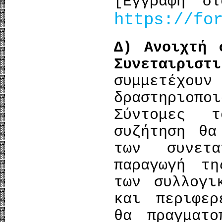
[Εγγραφή στ
https://fo
Δ) Ανοιχτή 
Συνεταιρισ
συμμετ
δραστηριο
Σύντομες τ
συζήτηση θα
των συνετα
παραγωγή τ
των συλλογι
και περιφερ
θα πραγματ