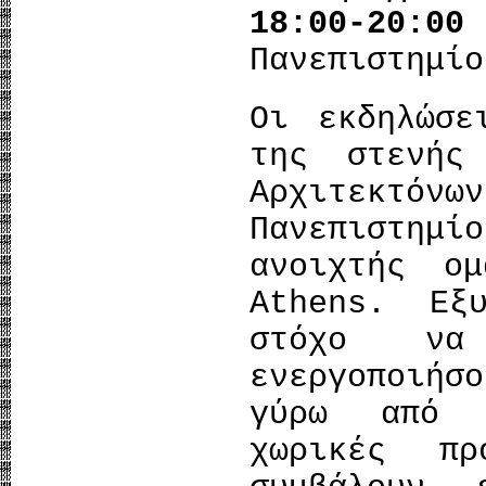
18:00-20:
Πανεπιστημίο
Οι εκδηλώσε
της στενής
Αρχιτεκτ
Πανεπιστη
ανοιχτής ομ
Athens. Εξ
στόχο να
ενεργοποιή
γύρω από 
χωρικές π