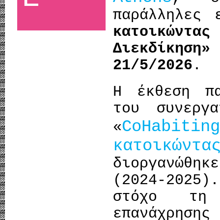
παράλληλες 
κατοικώντας
Διεκδίκηση»
21/5/2026
.
Η έκθεση πα
του συνεργα
CoHabit
«
κατοικώ
διοργανώθ
(2024-2025
στόχο τη 
επανάχρησ