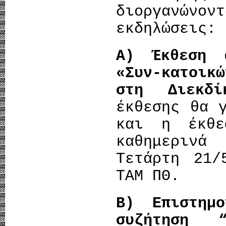
διοργανών
εκδηλώσεις:
Α) Έκθεση α
«Συν-κατοικ
στη Διεκδ
έκθεσης θα 
και η έκθε
καθημεριν
Τετάρτη 21/
ΤΑΜ ΠΘ.
Β)
Επιστημο
συζήτηση