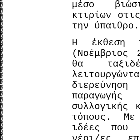
μέσο βιώσ
κτιρίων στι
την ύπαιθρο.
Η έκθεση π
(Νοέμβριος 
θα ταξιδέ
λειτουργώ
διερεύνησ
παραγωγή
συλλογικής 
τόπους. Με
ιδέες που 
νέοι/ες επ