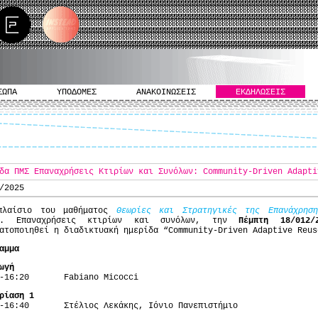
ΣΩΠΑ
ΥΠΟΔΟΜΕΣ
ΑΝΑΚΟΙΝΩΣΕΙΣ
ΕΚΔΗΛΩΣΕΙΣ
δα ΠΜΣ Επαναχρήσεις Κτιρίων και Συνόλων: Community-Driven Adapti
/2025
πλαίσιο του μαθήματος
Θεωρίες και Στρατηγικές της Επανάχρηση
Σ. Επαναχρήσεις κτιρίων και συνόλων, την
Πέμπτη 18/012
ατοποιηθεί η διαδικτυακή ημερίδα “Community-Driven Adaptive Reus
αμμα
ωγή
0-16:20 Fabiano Micocci
ρίαση 1
0-16:40 Στέλιος Λεκάκης, Ιόνιο Πανεπιστήμιο