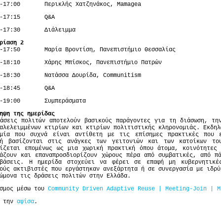
0-17:00 Περικλής Χατζηνάκος, Mamagea
00-17:15 Q&A
15-17:30 Διάλειμμα
ρίαση 2
0-17:50 Μαρία Βροντίση, Πανεπιστήμιο Θεσσαλίας
0-18:10 Χάρης Μπίσκος, Πανεπιστήμιο Πατρών
0-18:30 Νατάσσα Δουρίδα, Communitism
30-18:45 Q&A
5-19:00 Συμπεράσματα
ηψη της ημερίδας
άσεις πολιτών αποτελούν βασικούς παράγοντες για τη διάσωση, τη
αλελειμμένων κτιρίων και κτιρίων πολιτιστικής κληρονομιάς. Εκδηλ
υμία που συχνά είναι αντίθετη με τις επίσημες πρακτικές που 
δή βασίζονται στις ανάγκες των γειτονιών και των κατοίκων το
ρίζεται επομένως ως μια χωρική πρακτική όπου άτομα, κοινότητες 
άζουν και επαναπροσδιορίζουν χώρους πέρα από συμβατικές, από π
μβάσεις. Η ημερίδα στοχεύει να φέρει σε επαφή μη κυβερνητικέ
ούς ακτιβιστές που εργάστηκαν ανεξάρτητα ή σε συνεργασία με ιδρύ
ώμονα τις δράσεις πολιτών στην Ελλάδα.
εσμος μέσω του
Community Driven Adaptive Reuse | Meeting-Join | M
ε την
αφίσα
.