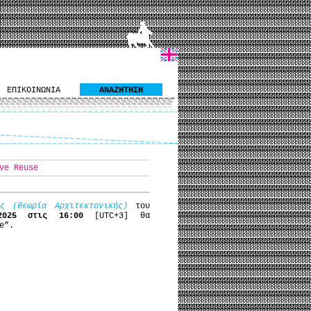
ΕΠΙΚΟΙΝΩΝΙΑ
ΑΝΑΖΗΤΗΣΗ
ve Reuse
ς (θεωρία Αρχιτεκτονικής)
του
/2025 στις 16:00
[UTC+3] θα
e”.