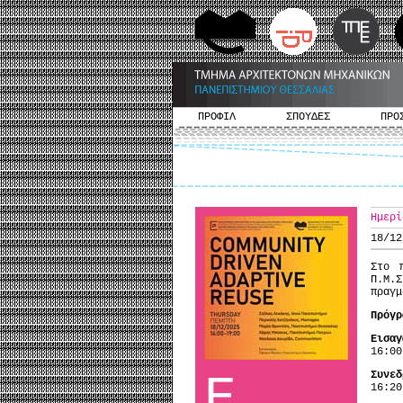
ΠΡΟΦΙΛ
ΣΠΟΥΔΕΣ
ΠΡΟ
Ημερί
18/12
Στο 
Π.Μ.
πραγμ
Πρόγρ
Εισαγ
16:0
Ε
Συνεδ
16:2