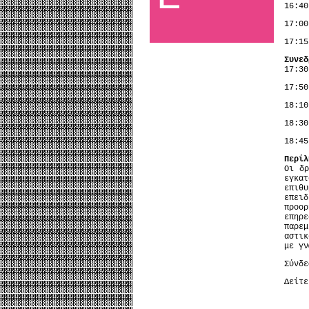
16:4
17:
17:
Συνεδ
17:3
17:5
18:1
18:
18:4
Περίλ
Οι δρ
εγκατ
επιθ
επει
προο
επηρε
παρε
αστικ
με γν
Σύνδ
Δείτ