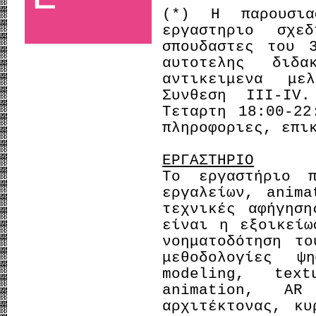
(*) Η παρουσια
εργαστηριο σχε
σπουδαστες του 
αυτοτελης διδα
αντικειμενα με
Συνθεση III-IV
Τεταρτη 18:00-22
πληροφοριες, επι
ΕΡΓΑΣΤΗΡΙΟ
Το εργαστήριο π
εργαλείων, anima
τεχνικές αφήγηση
είναι η εξοικείω
νοηματοδότηση τ
μεθοδολογίες ψ
modeling, text
animation, A
αρχιτέκτονας, κ