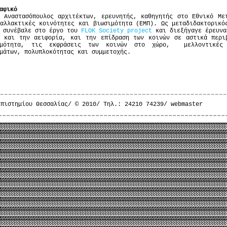
αφικό
 Αναστασόπουλος αρχιτέκτων, ερευνητής, καθηγητής στο Εθνικό Με
αλλακτικές κοινότητες και βιωσιμότητα (ΕΜΠ). Ως μεταδιδακτορικό
) συνέβαλε στο έργο του
FLOK Society project
και διεξήγαγε έρευνα
r και την αειφορία, και την επίδραση των κοινών σε αστικά περι
ιμότητα, τις εκφράσεις των κοινών στο χώρο, μελλοντικές 
μάτων, πολυπλοκότητας και συμμετοχής.
επιστημίου Θεσσαλίας/ © 2010/ Τηλ.: 24210 74239/
webmaster