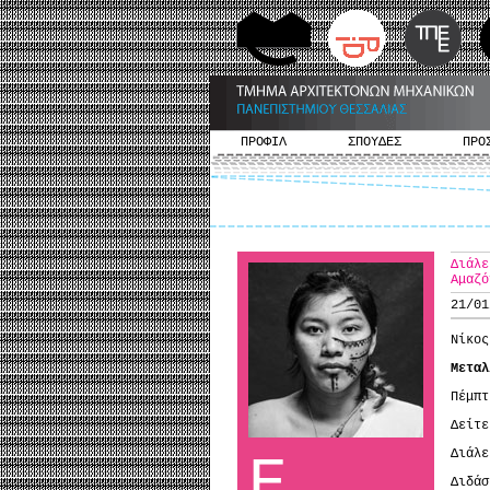
ΠΡΟΦΙΛ
ΣΠΟΥΔΕΣ
ΠΡΟ
Διάλε
Αμαζό
21/01
Νίκος
Μεταλ
Πέμπτ
Δείτ
Διάλ
Ε
Διδά