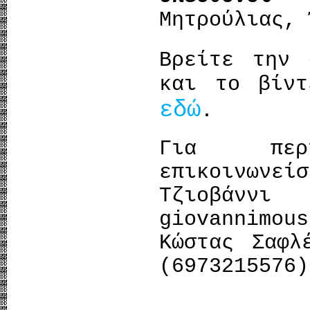
Μητρούλιας, 
Βρείτε την
και το βίντ
εδώ
.
Για περισ
επικοινωνείσ
Τζιοβ
giovannimous
Κώστας Σαφλ
(6973215576)