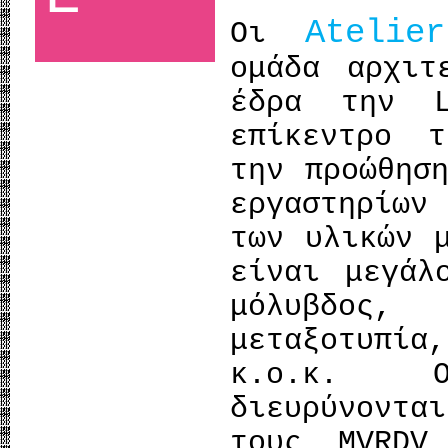
Atelie
Οι
ομάδα αρχιτ
έδρα την L
επίκεντρο 
την προώθησ
εργαστηρίων
των υλικών 
είναι μεγάλ
μόλυβδος,
μεταξοτυπί
κ.ο.κ. Ο
διευρύνοντα
τους MVRDV